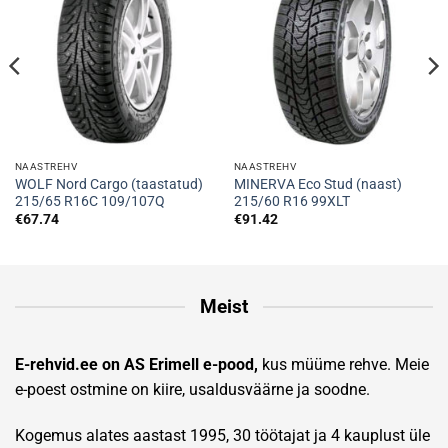
NAASTREHV
NAASTREHV
WOLF Nord Cargo (taastatud)
MINERVA Eco Stud (naast)
215/65 R16C 109/107Q
215/60 R16 99XLT
€
67.74
€
91.42
Meist
E-rehvid.ee on AS Erimell e-pood,
kus müüme rehve. Meie
e-poest ostmine on kiire, usaldusväärne ja soodne.
Kogemus alates aastast 1995, 30 töötajat ja 4 kauplust üle