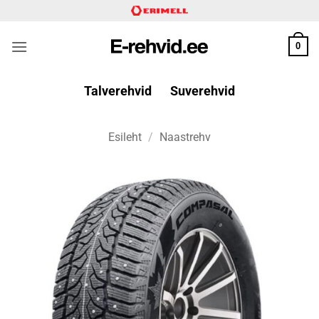
Skip
to
content
0
Talverehvid
Suverehvid
Esileht
/
Naastrehv