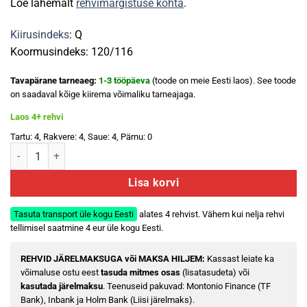
Loe lähemalt
rehvimärgistuse kohta
.
Kiirusindeks
: Q
Koormusindeks: 120/116
Tavapärane tarneaeg:
1-3 tööpäeva
(toode on meie Eesti laos). See toode
on saadaval kõige kiirema võimaliku tarneajaga.
Laos 4+ rehvi
Tartu: 4, Rakvere: 4, Saue: 4, Pärnu: 0
Compasal Winter Stud 245/75 R16 120/116Q kogus
Lisa korvi
Tasuta transport üle kogu Eesti
alates 4 rehvist. Vähem kui nelja rehvi
tellimisel saatmine 4 eur üle kogu Eesti.
REHVID JÄRELMAKSUGA või MAKSA HILJEM:
Kassast leiate ka
võimaluse ostu eest
tasuda mitmes osas
(lisatasudeta) või
kasutada järelmaksu
. Teenuseid pakuvad: Montonio Finance (TF
Bank), Inbank ja Holm Bank (Liisi järelmaks).