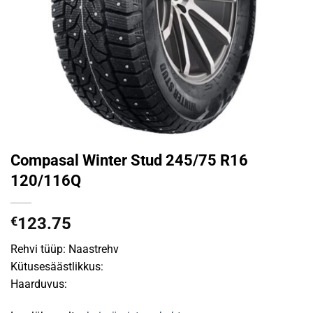
Compasal Winter Stud 245/75 R16
120/116Q
€
123.75
Rehvi tüüp: Naastrehv
Kütusesäästlikkus:
Haarduvus: