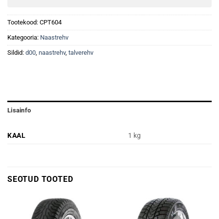
Tootekood:
CPT604
Kategooria:
Naastrehv
Sildid:
d00
,
naastrehv
,
talverehv
Lisainfo
KAAL
1 kg
SEOTUD TOOTED