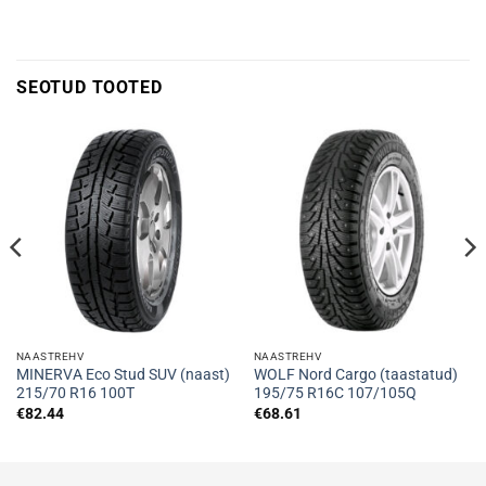
SEOTUD TOOTED
NAASTREHV
NAASTREHV
MINERVA Eco Stud SUV (naast)
WOLF Nord Cargo (taastatud)
215/70 R16 100T
195/75 R16C 107/105Q
€
82.44
€
68.61