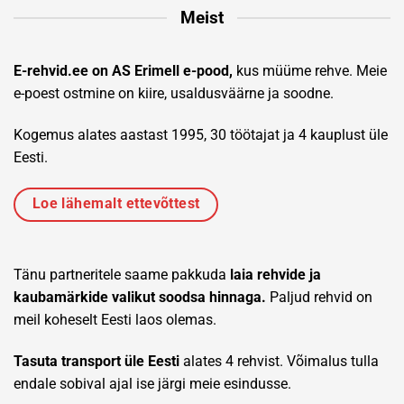
Meist
E-rehvid.ee on AS Erimell e-pood,
kus müüme rehve. Meie
e-poest ostmine on kiire, usaldusväärne ja soodne.
Kogemus alates aastast 1995, 30 töötajat ja 4 kauplust üle
Eesti.
Loe lähemalt ettevõttest
Tänu partneritele saame pakkuda
laia rehvide ja
kaubamärkide valikut soodsa hinnaga.
Paljud rehvid on
meil koheselt Eesti laos olemas.
Tasuta transport üle Eesti
alates 4 rehvist. Võimalus tulla
endale sobival ajal ise järgi meie esindusse.