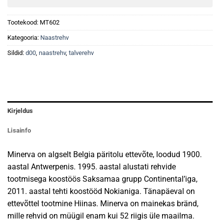
Tootekood:
MT602
Kategooria:
Naastrehv
Sildid:
d00
,
naastrehv
,
talverehv
Kirjeldus
Lisainfo
Minerva on algselt Belgia päritolu ettevõte, loodud 1900.
aastal Antwerpenis. 1995. aastal alustati rehvide
tootmisega koostöös Saksamaa grupp Continental’iga,
2011. aastal tehti koostööd Nokianiga. Tänapäeval on
ettevõttel tootmine Hiinas. Minerva on mainekas bränd,
mille rehvid on müügil enam kui 52 riigis üle maailma.