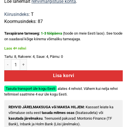
Loe lähemalt
rehvimärgistuse kohta
.
Kiirusindeks
: T
Koormusindeks: 87
Tavapärane tarneaeg:
1-3 tööpäeva
(toode on meie Eesti laos). See toode
on saadaval kõige kiirema võimaliku tarneajaga.
Laos 4+ rehvi
Tartu: 8, Rakvere: 4, Saue: 4, Pärnu: 0
MINERVA Eco Stud (naast) 195/55 R16 87T kogus
Lisa korvi
Tasuta transport üle kogu Eesti
alates 4 rehvist. Vähem kui nelja rehvi
tellimisel saatmine 4 eur üle kogu Eesti.
REHVID JÄRELMAKSUGA või MAKSA HILJEM:
Kassast leiate ka
võimaluse ostu eest
tasuda mitmes osas
(lisatasudeta) või
kasutada järelmaksu
. Teenuseid pakuvad: Montonio Finance (TF
Bank), Inbank ja Holm Bank (Liisi järelmaks).