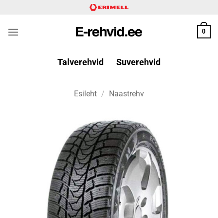
Skip
to
content
0
Talverehvid
Suverehvid
Esileht
/
Naastrehv