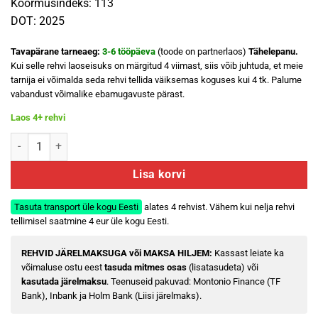
Koormusindeks: 113
DOT: 2025
Tavapärane tarneaeg:
3-6 tööpäeva
(toode on partnerlaos)
Tähelepanu.
Kui selle rehvi laoseisuks on märgitud 4 viimast, siis võib juhtuda, et meie
tarnija ei võimalda seda rehvi tellida väiksemas koguses kui 4 tk. Palume
vabandust võimalike ebamugavuste pärast.
Laos 4+ rehvi
MICHELIN X-ICE SNOW SUV 275/55 R20 kogus
Lisa korvi
Tasuta transport üle kogu Eesti
alates 4 rehvist. Vähem kui nelja rehvi
tellimisel saatmine 4 eur üle kogu Eesti.
REHVID JÄRELMAKSUGA või MAKSA HILJEM:
Kassast leiate ka
võimaluse ostu eest
tasuda mitmes osas
(lisatasudeta) või
kasutada järelmaksu
. Teenuseid pakuvad: Montonio Finance (TF
Bank), Inbank ja Holm Bank (Liisi järelmaks).