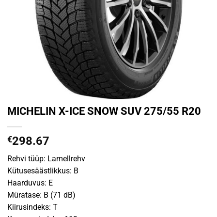
MICHELIN X-ICE SNOW SUV 275/55 R20
€
298.67
Rehvi tüüp: Lamellrehv
Kütusesäästlikkus: B
Haarduvus: E
Müratase: B (71 dB)
Kiirusindeks: T