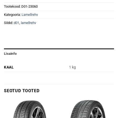
Tootekood:
D01-23060
Kategooria:
Lamellrehv
Sildid:
d01
,
lamellrehv
Lisainfo
KAAL
1 kg
SEOTUD TOOTED