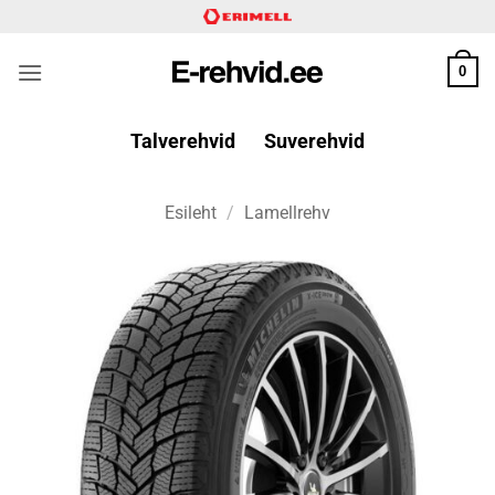
Skip
to
content
0
Talverehvid
Suverehvid
Esileht
/
Lamellrehv