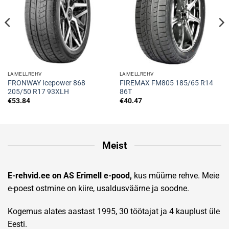
LAMELLREHV
LAMELLREHV
FRONWAY Icepower 868
FIREMAX FM805 185/65 R14
205/50 R17 93XLH
86T
€
53.84
€
40.47
Meist
E-rehvid.ee on AS Erimell e-pood,
kus müüme rehve. Meie
e-poest ostmine on kiire, usaldusväärne ja soodne.
Kogemus alates aastast 1995, 30 töötajat ja 4 kauplust üle
Eesti.