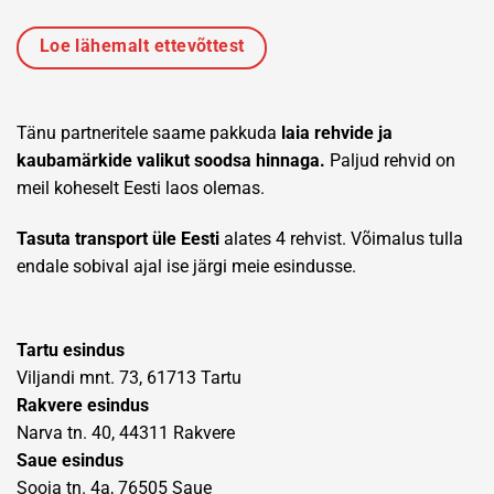
Loe lähemalt ettevõttest
Tänu partneritele saame pakkuda
laia rehvide ja
kaubamärkide valikut soodsa hinnaga.
Paljud rehvid on
meil koheselt Eesti laos olemas.
Tasuta transport üle Eesti
alates 4 rehvist. Võimalus tulla
endale sobival ajal ise järgi meie esindusse.
Tartu esindus
Viljandi mnt. 73, 61713 Tartu
Rakvere esindus
Narva tn. 40, 44311 Rakvere
Saue esindus
Sooja tn. 4a, 76505 Saue