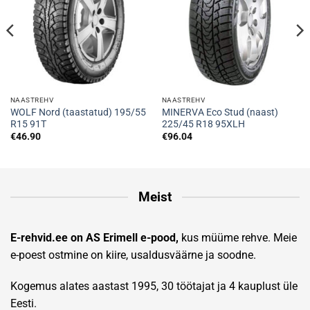
NAASTREHV
NAASTREHV
WOLF Nord (taastatud) 195/55
MINERVA Eco Stud (naast)
R15 91T
225/45 R18 95XLH
€
46.90
€
96.04
Meist
E-rehvid.ee on AS Erimell e-pood,
kus müüme rehve. Meie
e-poest ostmine on kiire, usaldusväärne ja soodne.
Kogemus alates aastast 1995, 30 töötajat ja 4 kauplust üle
Eesti.