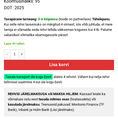
Koormusindeks: 95
DOT: 2025
Tavapärane tarneaeg:
3-6 tööpäeva
(toode on partnerlaos)
Tähelepanu.
Kui selle rehvi laoseisuks on märgitud 4 viimast, siis võib juhtuda, et meie
tarnija ei võimalda seda rehvi tellida väiksemas koguses kui 4 tk. Palume
vabandust võimalike ebamugavuste pärast.
Laos 4+ rehvi
MICHELIN X-ICE NORTH 4 205/55 R17 kogus
Lisa korvi
Tasuta transport üle kogu Eesti
alates 4 rehvist. Vähem kui nelja rehvi
tellimisel saatmine 4 eur üle kogu Eesti.
REHVID JÄRELMAKSUGA või MAKSA HILJEM:
Kassast leiate ka
võimaluse ostu eest
tasuda mitmes osas
(lisatasudeta) või
kasutada järelmaksu
. Teenuseid pakuvad: Montonio Finance (TF
Bank), Inbank ja Holm Bank (Liisi järelmaks).