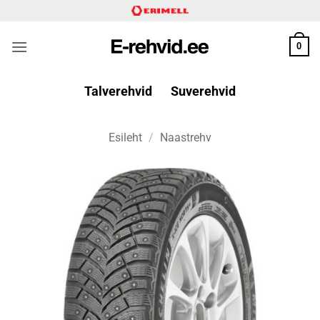
Skip
to
content
0
Talverehvid
Suverehvid
Esileht
/
Naastrehv