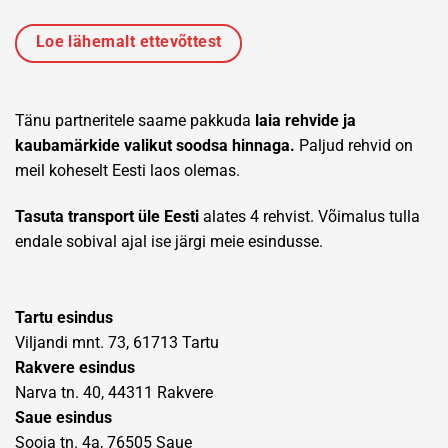
Loe lähemalt ettevõttest
Tänu partneritele saame pakkuda
laia rehvide ja
kaubamärkide valikut soodsa hinnaga.
Paljud rehvid on
meil koheselt Eesti laos olemas.
Tasuta transport üle Eesti
alates 4 rehvist. Võimalus tulla
endale sobival ajal ise järgi meie esindusse.
Tartu esindus
Viljandi mnt. 73, 61713 Tartu
Rakvere esindus
Narva tn. 40, 44311 Rakvere
Saue esindus
Sooja tn. 4a, 76505 Saue