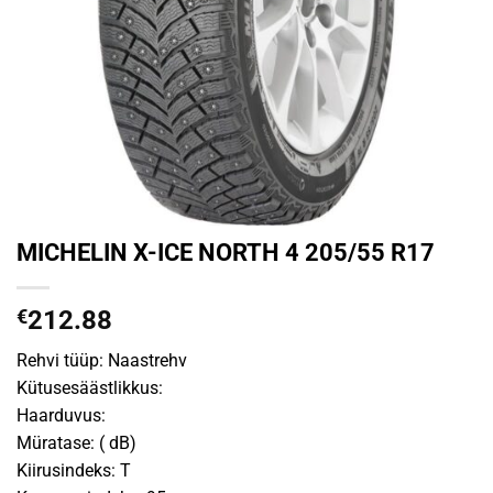
MICHELIN X-ICE NORTH 4 205/55 R17
€
212.88
Rehvi tüüp: Naastrehv
Kütusesäästlikkus:
Haarduvus:
Müratase: ( dB)
Kiirusindeks: T